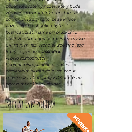
zapamatovatelný název, který bude
zároveň srozumitelný i turistům ze
zahraničí. Krom toho, že se k lišce
vážou vlastnosti jako chytrost a
bystrost, zjistili jsme při průzkumu
okolí, že přímo nad kempem, ve výšce
641 m n. m. leží vrcholek zdejšího lesa,
který se jmenuje
Liščí díra
.
A bylo rozhodnuto!
Spojení místopisného označení se
zaměřením služeb dalo vzniknout
právě názvu Camping FOX, kterému
porozumí našinec i cizinec.
megatrampolína