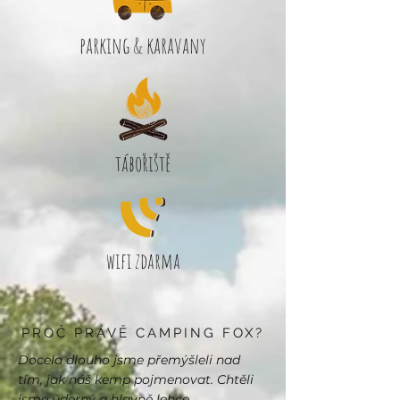
parking & karavany
tábořiště
wifi zdarma
PROČ PRÁVĚ CAMPING FOX?
Docela dlouho jsme přemýšleli nad
tím, jak náš kemp pojmenovat. Chtěli
jsme úderný a hlavně lehce