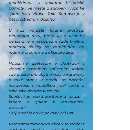
prohlé
dnout si unikátní historické
památky ve městě
a zároveň
využít ke
splutí řeku Vltavu. Také Šumava je v
bezprostředním dosahu.
U nás najdete klidné prostředí
přírodního rázu, přátelský a ochotný
personál a v neposlední řadě
kvalitní
moderní služby se zaměřením na
rodinné programy a akce pro děti.
Nabízíme ubytování v chatkách s
vlastním sociálním zařízením. Máme
zde prostor pro obytné vozy a karavany
a také stany. V areálu se nachází
restaurace s nabídkou jídel české a
rakouské domácí kuchyně.
Součástí je velká zastřešená terasa s
krbem a grilem k venkovnímu
posezení.
Celý areál je navíc pokrytý WiFi sítí.
Pořádáme tematické akce v souznění s
duchem areálu, zajistíme vám