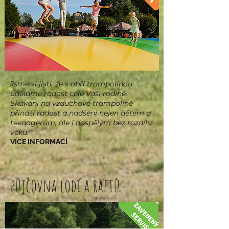
Jsme si jisti, že s obří trampolínou
uděláme radost celé Vaší rodině.
Skákání na vzduchové trampolíně
přináší radost a nadšení nejen dětem a
teenagerům, ale i dospělým bez rozdílu
věku.
VÍCE INFORMACÍ
půjčovna lodí a raftů