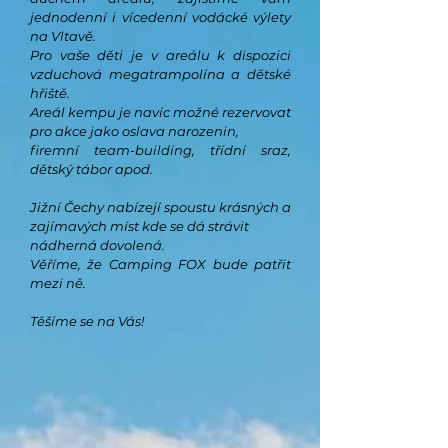
jednodenní i vícedenní vodácké výlety
na Vltavě.
Pro vaše děti je v areálu k dispozici
vzduchová megatrampolína a dětské
hřiště.
Areál kempu je navíc možné
rezervovat
pro akce jako o
slava narozenin,
firemní team-building, třídní sraz,
dětský tábor apod.
Jižní Čechy nabízejí spoustu krásných a
zajímavých míst kde se dá strávit
nádherná
dovolená.
Věříme, že Camping FOX bude patřit
mezi ně.
Těšíme se na Vás!