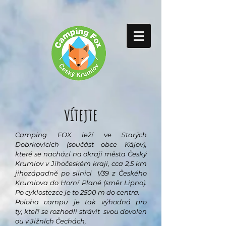
vítejte
Camping FOX leží ve Starých
Dobrkovicích (součást obce Kájov),
které se nachází na okraji města Český
Krumlov v Jihočeském kraji
, cca 2,5 km
jihozápadně po silnici I/39 z Českého
Krumlova do Horní Plané (směr Lipno).
Po cyklostezce je to 2500 m do centra.
Poloha campu je tak výhodná pro
ty,
kteří
se
rozhodli
strávit
svou
dovolen
ou
v
Jižních
Čechách
,