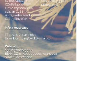
IČ:
08184097
, DIČ:
GPS: 48.8151331N,
CZ08184097
14.2859453E
Firma zapsána v OR,
spis. zn C28857
u Krajského soudu v
Č. Budějovicích
Info a rezervace:
TEL:
+420 731 410 083
E-mail:
campingfoxck@gmail.com
Číslo účtu:
1501197002
/5500
I
BAN: CZ9455000000001501197002
SWIFT: RZBCCZPP
Půjčovna lodí a raftů:
TEL:
+420 731 410 083
SLEDUJTE NÁS:
CAMPING FOX.
© 2022 by
Proudly created with
Wix.co
m |
SMLUVNÍ PODMÍNKY