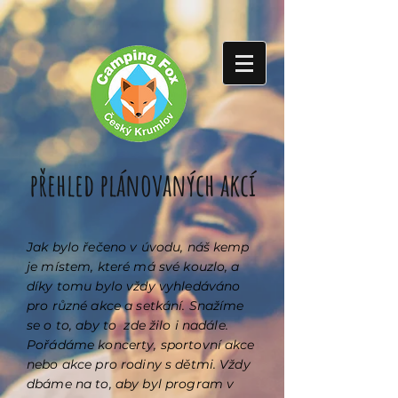
přehled plánovaných akcí
Jak bylo řečeno v úvodu, náš kemp
je místem, které má své kouzlo, a
díky tomu bylo vždy vyhledáváno
pro různé akce a setkání. Snažíme
se o to, aby to zde žilo i nadále.
Pořádáme koncerty, sportovní akce
nebo akce pro rodiny s dětmi. Vždy
dbáme na to, aby byl program v