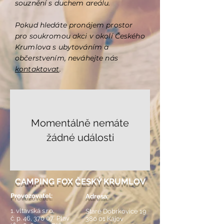
souznění s duchem areálu.
Pokud hledáte pronájem prostor
pro soukromou akci v okolí Českého
Krumlova s ubytováním a
občerstvením, neváhejte nás
kontaktovat
.
Momentálně nemáte
žádné události
CAMPING FOX ČESKÝ KRUMLOV
Provozovatel:
Adresa:
1. vltavská s.r.o.
Staré Dobrkovice 19
č. p. 46, 370 07 Plav
380 01 Kájov